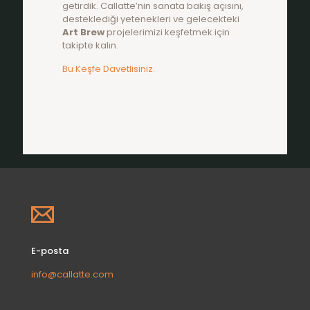
getirdik. Callatte’nin sanata bakış açısını,
desteklediği yetenekleri ve gelecekteki
Art Brew
projelerimizi keşfetmek için
takipte kalın.
Bu Keşfe Davetlisiniz.
E-posta
info@callatte.com