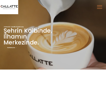
Kahvenin Sanatla Randevusu
Şehrin Kalbinde,
İlhamın
Merkezinde.
Hakkımızda