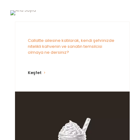
Callatte ailesine katılarak, kendi şehrinizde
nitelikli kahvenin ve sanatın temsilcisi
olmaya ne dersiniz?
Keşfet