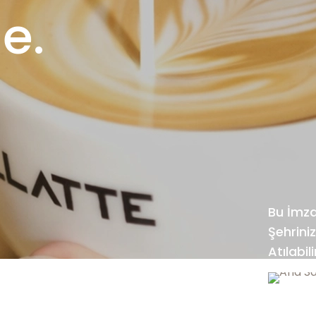
e.
Bu İmza
Şehrini
Atılabili