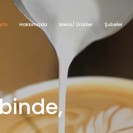
yfa
Hakkımızda
Menü/ Ürünler
Şubeler
lbinde,