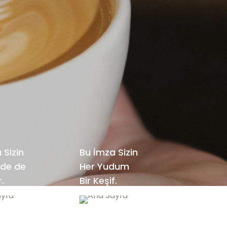
 Sizin
Bu İmza Sizin
zde de
Her Yudum
r.
Bir Keşif.