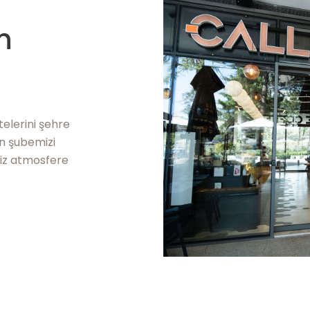
n
telerini şehre
ın şubemizi
iz atmosfere