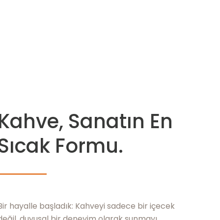
Kahve, Sanatın En
Sıcak Formu.
Bir hayalle başladık: Kahveyi sadece bir içecek
değil, duyusal bir deneyim olarak sunmayı