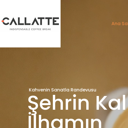
Ana Sa
Kahvenin Sanatla Randevusu
Şehrin Ka
İlhamın