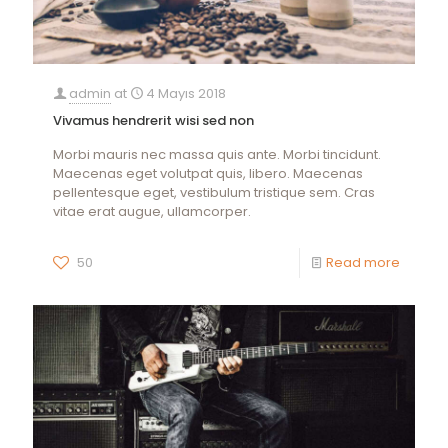
admin
at
4 Mayıs 2018
Vivamus hendrerit wisi sed non
Morbi mauris nec massa quis ante. Morbi tincidunt.
Maecenas eget volutpat quis, libero. Maecenas
pellentesque eget, vestibulum tristique sem. Cras
vitae erat augue, ullamcorper.
50
Read more