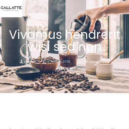
Vivamus hendrerit
wisi sed non
admin
4 Mayıs 2018
Uncategorized