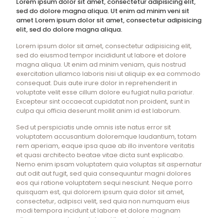
Lorem ipsum dolor sit amet, consectetur adipisicing elit,
sed do dolore magna aliqua. Ut enim ad minim veni sit
amet Lorem ipsum dolor sit amet, consectetur adipisicing
elit, sed do dolore magna aliqua.
Lorem ipsum dolor sit amet, consectetur adipisicing elit,
sed do eiusmod tempor incididunt ut labore et dolore
magna aliqua. Ut enim ad minim veniam, quis nostrud
exercitation ullamco laboris nisi ut aliquip ex ea commodo
consequat. Duis aute irure dolor in reprehenderit in
voluptate velit esse cillum dolore eu fugiat nulla pariatur.
Excepteur sint occaecat cupidatat non proident, sunt in
culpa qui officia deserunt mollit anim id est laborum.
Sed ut perspiciatis unde omnis iste natus error sit
voluptatem accusantium doloremque laudantium, totam
rem aperiam, eaque ipsa quae ab illo inventore veritatis
et quasi architecto beatae vitae dicta sunt explicabo.
Nemo enim ipsam voluptatem quia voluptas sit aspernatur
aut odit aut fugit, sed quia consequuntur magni dolores
eos qui ratione voluptatem sequi nesciunt. Neque porro
quisquam est, qui dolorem ipsum quia dolor sit amet,
consectetur, adipisci velit, sed quia non numquam eius
modi tempora incidunt ut labore et dolore magnam