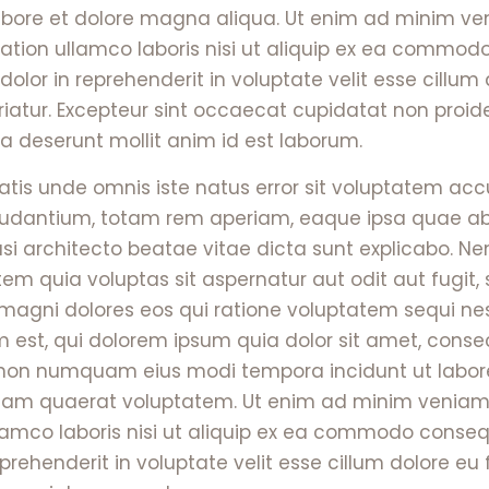
labore et dolore magna aliqua. Ut enim ad minim ve
tation ullamco laboris nisi ut aliquip ex ea commod
 dolor in reprehenderit in voluptate velit esse cillum
riatur. Excepteur sint occaecat cupidatat non proide
ia deserunt mollit anim id est laborum.
iatis unde omnis iste natus error sit voluptatem ac
dantium, totam rem aperiam, eaque ipsa quae ab i
uasi architecto beatae vitae dicta sunt explicabo. 
em quia voluptas sit aspernatur aut odit aut fugit,
agni dolores eos qui ratione voluptatem sequi ne
 est, qui dolorem ipsum quia dolor sit amet, consec
a non numquam eius modi tempora incidunt ut labor
m quaerat voluptatem. Ut enim ad minim veniam,
llamco laboris nisi ut aliquip ex ea commodo conseq
reprehenderit in voluptate velit esse cillum dolore eu 