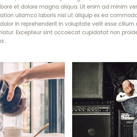
labore et dolore magna aliqua. Ut enim ad minim ve
tation ullamco laboris nisi ut aliquip ex ea commod
 dolor in reprehenderit in voluptate velit esse cillum
riatur. Excepteur sint occaecat cupidatat non proide
a .