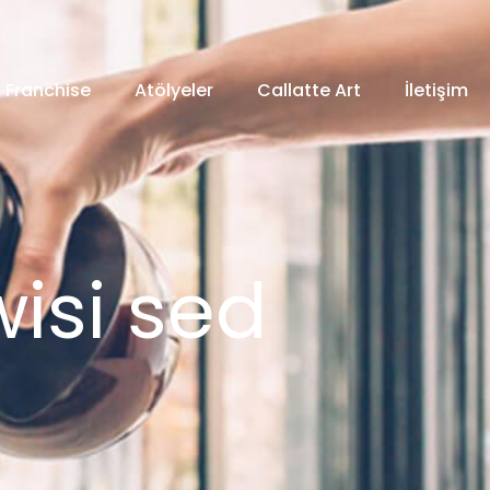
Franchise
Atölyeler
Callatte Art
İletişim
isi sed