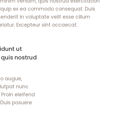
minim veniam, quis nostrud exercitation
 aliquip ex ea commodo consequat. Duis
henderit in voluptate velit esse cillum
riatur. Excepteur sint occaecat.
idunt ut
 quis nostrud
to augue,
olutpat nunc
 Proin eleifend
. Duis posuere