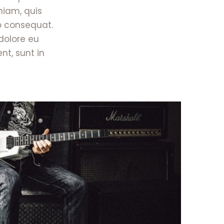
niam, quis
o consequat.
 dolore eu
nt, sunt in