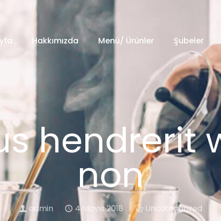
yfa
Hakkımızda
Menü/ Ürünler
Şubeler
s hendrerit w
non
admin
4 Mayıs 2018
Uncategorized