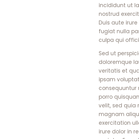
incididunt ut 
nostrud exerci
Duis aute irure
fugiat nulla pa
culpa qui offic
Sed ut perspic
doloremque lau
veritatis et q
ipsam voluptat
consequuntur m
porro quisquam
velit, sed qui
magnam aliqua
exercitation u
irure dolor in 