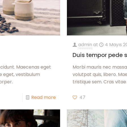
admin
at
4 Mayıs 2
Duis tempor pede 
incidunt. Maecenas eget
Morbi mauris nec massa 
e eget, vestibulum
volutpat quis, libero. M
orper.
tristique sem. Cras vita
Read more
47