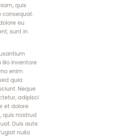
niam, quis
o consequat.
 dolore eu
nt, sunt in
cusantium
llo inventore
Nemo enim
 sed quia
sciunt. Neque
tetur, adipisci
e et dolore
 quis nostrud
uat. Duis aute
fugiat nulla