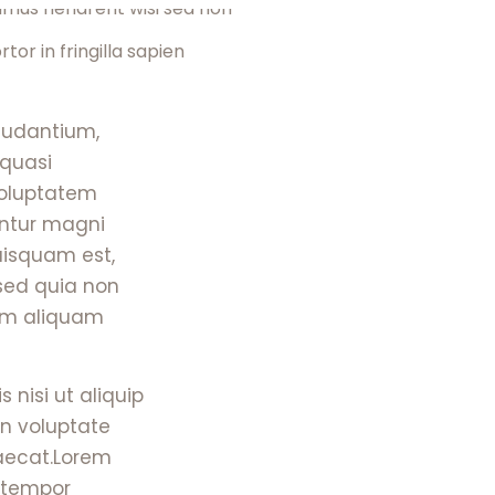
tor in fringilla sapien
audantium,
 quasi
voluptatem
untur magni
uisquam est,
 sed quia non
am aliquam
 nisi ut aliquip
in voluptate
caecat.Lorem
d tempor