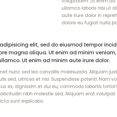
voluptatem. Ut enim ad 
ullamco laboris nisi ut
aute irure dolor in repre
dolore eu fugiat nulla pa
adipisicing elit, sed do eiusmod tempor incid
lore magna aliqua. Ut enim ad minim veniam,
ullamco. Ut enim ad minim aute irure dolor.
amet nunc sed leo convallis malesuada. Aliquam jus
lis sed, ultrices et nisi. Suspendisse potenti. Nam v
us ex, dignissim et dui eu, commodo lobortis tortor!
sollicitudin nibh molestie sed. Aliquam erat volutpat
icta sunt explicabo.