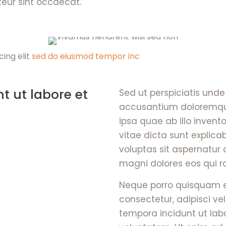
teur sint occaecat.
cing elit
sed do eiusmod tempor inc
t ut labore et
Sed ut perspiciatis unde
accusantium doloremqu
ipsa quae ab illo invent
vitae dicta sunt expli
voluptas sit aspernatur 
magni dolores eos qui r
Neque porro quisquam es
consectetur, adipisci v
tempora incidunt ut la