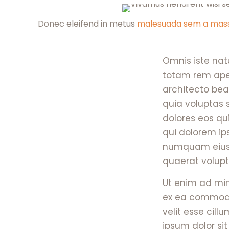
Donec eleifend in metus
malesuada sem a mas
Omnis iste nat
totam rem aper
architecto bea
quia voluptas 
dolores eos qu
qui dolorem ips
numquam eius 
quaerat volup
Ut enim ad mini
ex ea commodo 
velit esse cill
ipsum dolor si