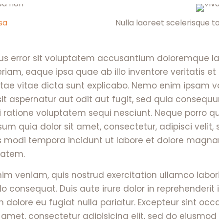
sa
Nulla laoreet scelerisque tor
us error sit voluptatem accusantium doloremque l
iam, eaque ipsa quae ab illo inventore veritatis et
tae vitae dicta sunt explicabo. Nemo enim ipsam 
sit aspernatur aut odit aut fugit, sed quia consequ
i ratione voluptatem sequi nesciunt. Neque porro q
um quia dolor sit amet, consectetur, adipisci velit,
modi tempora incidunt ut labore et dolore magn
tatem.
m veniam, quis nostrud exercitation ullamco laboris
consequat. Duis aute irure dolor in reprehenderit 
um dolore eu fugiat nulla pariatur. Excepteur sint oc
t amet, consectetur adipisicing elit, sed do eiusmo