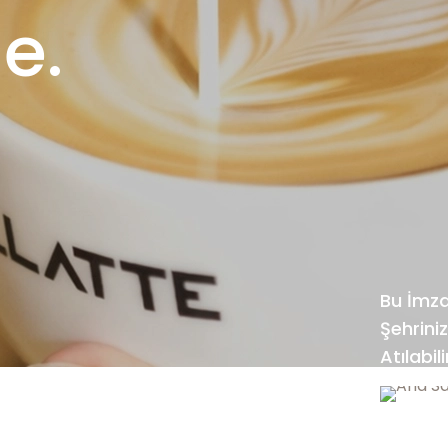
e.
Bu İmza
Şehrini
Atılabili