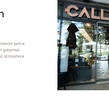
n
telerini şehre
ın şubemizi
iz atmosfere