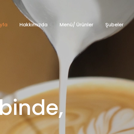
yfa
Hakkımızda
Menü/ Ürünler
Şubeler
lbinde,