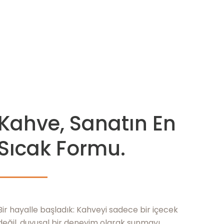
Kahve, Sanatın En
Sıcak Formu.
Bir hayalle başladık: Kahveyi sadece bir içecek
değil, duyusal bir deneyim olarak sunmayı