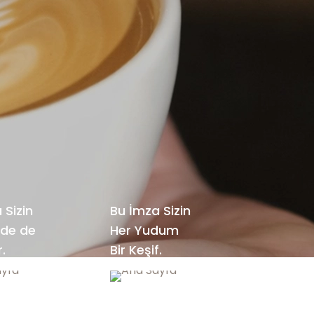
 Sizin
Bu İmza Sizin
zde de
Her Yudum
r.
Bir Keşif.