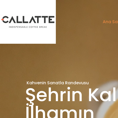
Ana Sa
Kahvenin Sanatla Randevusu
Şehrin Ka
İlhamın