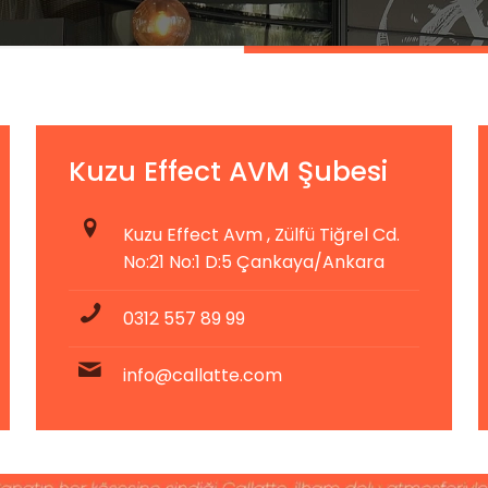
Kuzu Effect AVM Şubesi
Kuzu Effect Avm , Zülfü Tiğrel Cd.
No:21 No:1 D:5 Çankaya/Ankara
0312 557 89 99
info@callatte.com