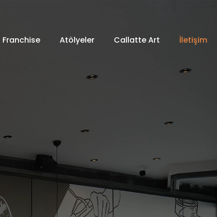
Franchise
Atölyeler
Callatte Art
İletişim