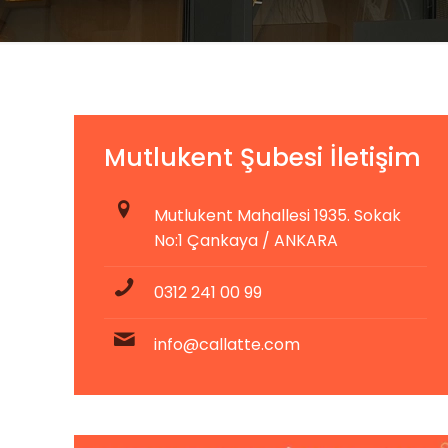
Mutlukent Şubesi İletişim
Mutlukent Mahallesi 1935. Sokak
No:1 Çankaya / ANKARA
0312 241 00 99
info@callatte.com