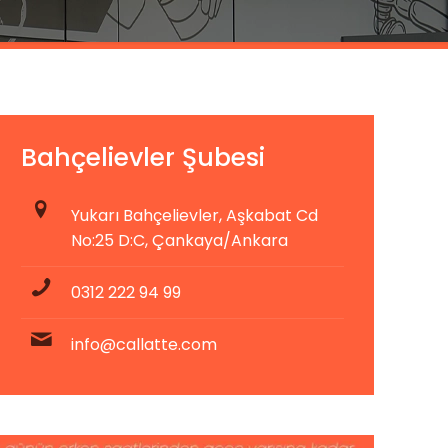
Bahçelievler Şubesi
Yukarı Bahçelievler, Aşkabat Cd
No:25 D:C, Çankaya/Ankara
0312 222 94 99
info@callatte.com