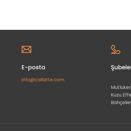
E-posta
Şubele
info@callatte.com
Mutluken
Kuzu Eff
Bahçeliev